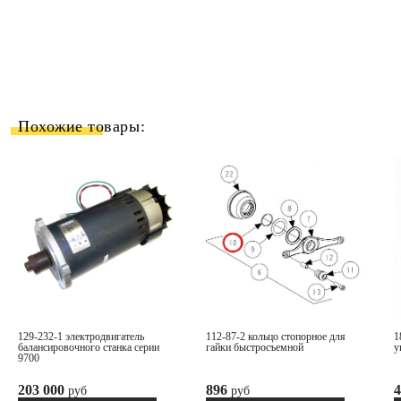
Похожие товары:
129-232-1 электродвигатель
112-87-2 кольцо стопорное для
18-302-2 переключатель панели
балансировочного станка серии
гайки быстросъемной
у
9700
203 000
896
4
руб
руб