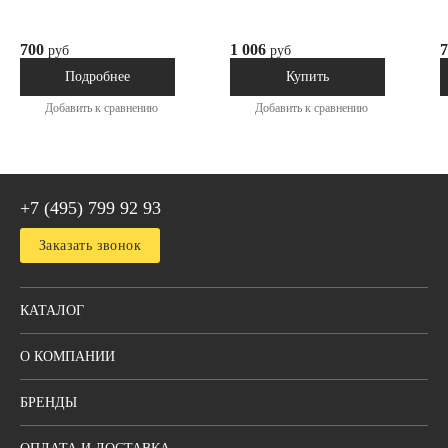
700
1 006
7
руб
руб
Под заказ
В наличии
Подробнее
Купить
Добавить к сравнению
Добавить к сравнению
+7 (495) 799 92 93
Заказать звонок
КАТАЛОГ
О КОМПАНИИ
БРЕНДЫ