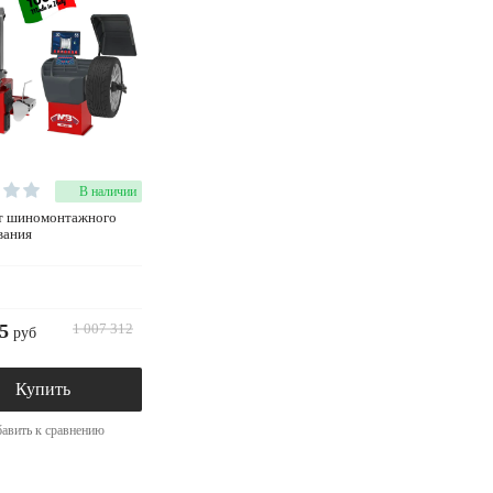
В наличии
вания
5
1 007 312
руб
Купить
авить к сравнению