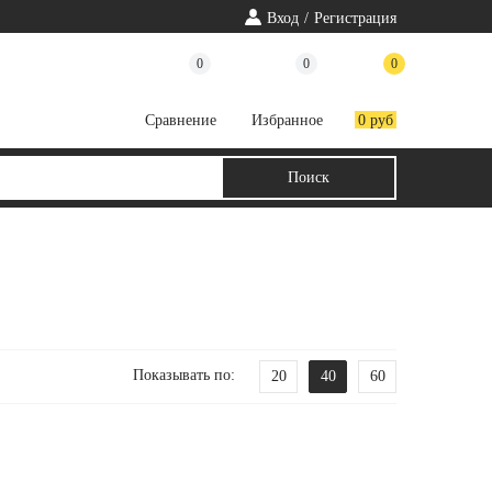
Вход
/
Регистрация
0
0
0
Cравнение
Избранное
0 руб
Показывать по:
20
40
60