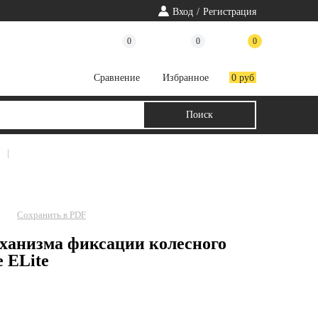
Вход
/
Регистрация
0
0
0
Cравнение
Избранное
0 руб
|
Сохранить в PDF
еханизма фиксации колесного
 ELite