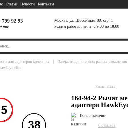
ис
Статьи
Новости
Контакты
) 799 92 93
Москва, ул. Шоссейная, 80, стр. 1
Режим работы: пн-пт: с 9:00 до 18:00
е мне
части для адаптеров колесных
|
запчасти для стендов развал-схождения
awkeye elite
Распечатать
164-94-2 Рычаг м
адаптера HawkEye
Есть в наличии
0 отзывов