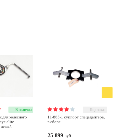
В наличии
Под заказ
11-865-1 суппорт спецадаптера,
34-126-1 рукоятка установки/
ye elite
в сборе
снятия ко
 левый
25 899
5 692
руб
ру