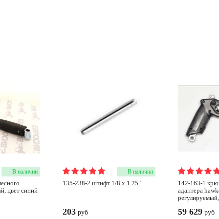
В наличии
В наличии
135-238-2 штифт 1/8 х 1.25"
142-163-1 крюк для колесного
ый, цвет синий
адаптера hawke
регулируемый,
203
59 629
руб
руб