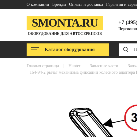
О компании
Бренды
Оплата и доставка
Гарантия и серв
SMONTA.RU
+7 (495
Перезвонит
ОБОРУДОВАНИЕ ДЛЯ АВТОСЕРВИСОВ
Каталог оборудования
главная страница
|
hunter
|
запасные части
|
зап
164-94-2 рычаг механизма фиксации колесного адаптера h