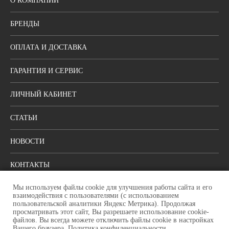
О КОМПАНИИ
БРЕНДЫ
ОПЛАТА И ДОСТАВКА
ГАРАНТИЯ И СЕРВИС
ЛИЧНЫЙ КАБИНЕТ
СТАТЬИ
НОВОСТИ
КОНТАКТЫ
Мы используем файлы cookie для улучшения работы сайта и его
ПОЛИТИКА КОНФИДЕНЦИАЛЬНОСТИ
взаимодействия с пользователями (с использованием
пользовательской аналитики Яндекс Метрика). Продолжая
просматривать этот сайт, Вы разрешаете использование cookie-
Москва, ул. Шоссейная, 80, стр. 1
файлов. Вы всегда можете отключить файлы cookie в настройках
Режим работы: пн-пт: с 9:00 до 18:00
Вашего браузера.
Политика конфиденциальности