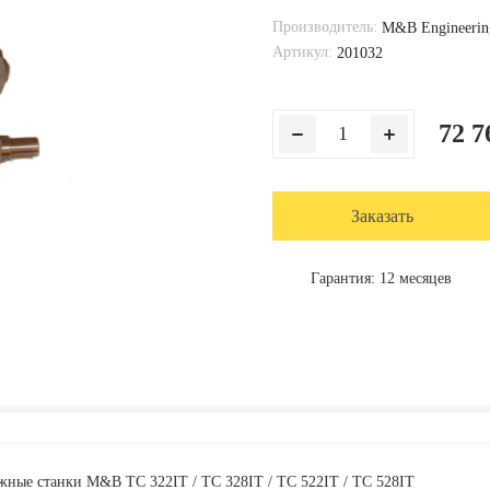
Производитель:
M&B Engineerin
Артикул:
201032
72 7
Заказать
Гарантия: 12 месяцев
нтажные станки M&B TC
322IT
/ TC
328IT
/ TC
522IT
/ TC
528IT