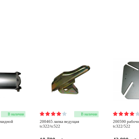
В наличии
В наличии
200465 лапка ведущая
200590 рабочий стол 20'
tc322/tc522
tc322/522