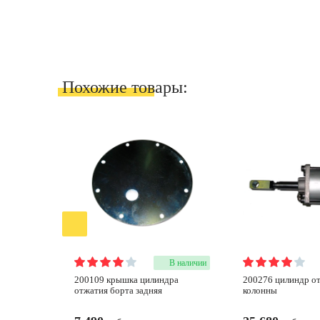
Похожие товары:
В наличии
200109 крышка цилиндра
200276 цилиндр откидной
отжатия борта задняя
колонны