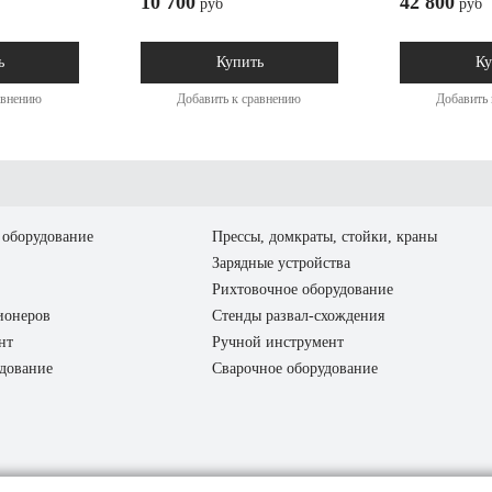
10 700
42 800
руб
руб
ь
Купить
Ку
авнению
Добавить к сравнению
Добавить 
оборудование
Прессы, домкраты, стойки, краны
Зарядные устройства
Рихтовочное оборудование
ионеров
Стенды развал-схождения
нт
Ручной инструмент
дование
Сварочное оборудование