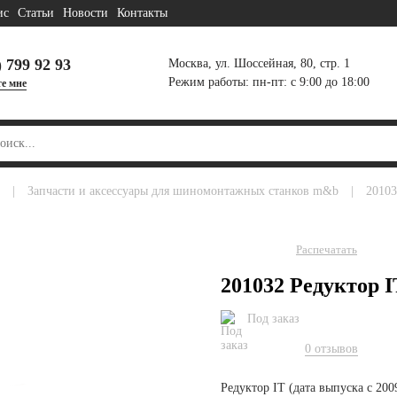
ис
Статьи
Новости
Контакты
) 799 92 93
Москва, ул. Шоссейная, 80, стр. 1
Режим работы: пн-пт: с 9:00 до 18:00
е мне
|
запчасти и аксессуары для шиномонтажных станков m&b
|
2010
Распечатать
201032 Редуктор IT
Под заказ
0 отзывов
Редуктор IT (дата выпуска с 20