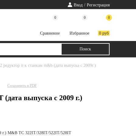
Вход
/
Регистрация
0
0
0
Cравнение
Избранное
0 руб
32 редуктор it к станкам m&b (дата выпуска с 2009г.)
Сохранить в PDF
 (дата выпуска с 2009 г.)
09 г.) M&B TC 322IT/328IT/522IT/528IT