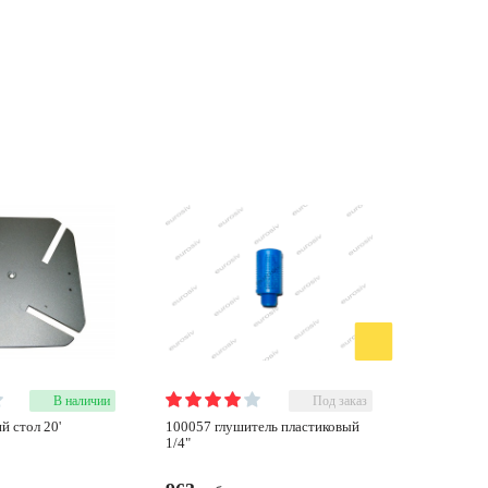
В наличии
Под заказ
100057 глушитель пластиковый
200177 педаль вращения стола
1/4"
пластиков