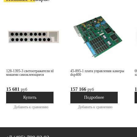
128-1395-3 светоотражатели td
45-895-1 плата управления камеры
69-1063-1 крышка камеры dsp600
мишени самоклеющиеся
dsp400
з
15 681
157 166
1
руб
руб
В наличии
Под заказ
Купить
Подробнее
Добавить к сравнению
Добавить к сравнению