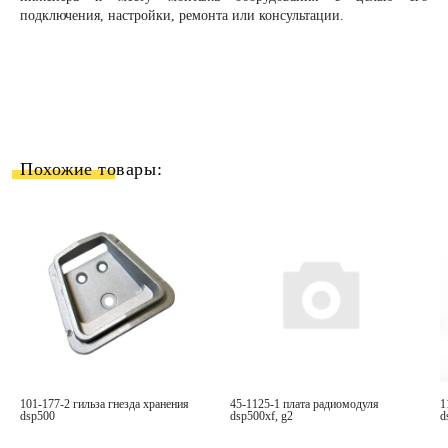
подключения, настройки, ремонта или консультации.
Похожие товары:
101-177-2 гильза гнезда хранения
45-1125-1 плата радиомодуля
117-178-1 кронштейн хранения
dsp500
dsp500xf, g2
d