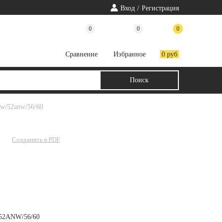
Вход
/
Регистрация
0
0
0
Cравнение
Избранное
0 руб
nw/52anw/56/60
Сохранить в PDF
52ANW/56/60