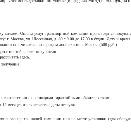
емя) . Стоимость доставки: по Москве (в пределах МКАД) – 500
руб.
, за 
окупателем.
Оплата
услуг транспортной компании
производится покупат
у: г. Москва, ул. Шоссейная, д. 80 с 9.00 до 17.00 в будни. Дату и вре
пании оплачивается по тарифам доставки по г. Москва (500 руб.)
спресс-почтой
за счет покупателя.
рассчитать
здесь
.
 получение.
е в соответствии с настоящими гарантийными обязательствами.
 12 месяцев и исчисляется с даты отгрузки.
рвисного центра нашей компании или на месте установки (для оборуд