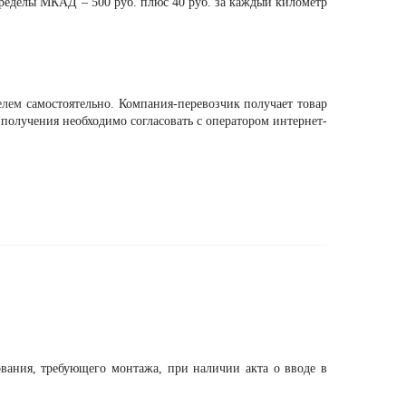
пределы МКАД – 500 руб. плюс 40 руб. за каждый километр
елем
самостоятельно. Компания-перевозчик получает товар
мя получения необходимо согласовать с оператором интернет-
ования, требующего монтажа, при наличии акта о вводе в