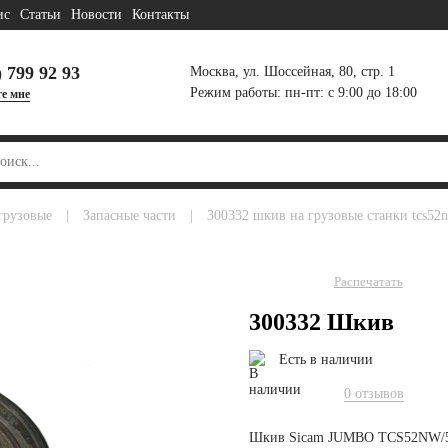
ис
Статьи
Новости
Контакты
) 799 92 93
Москва, ул. Шоссейная, 80, стр. 1
Режим работы: пн-пт: с 9:00 до 18:00
е мне
грузовые
|
запасные части
|
300332 шкив на грузовые станки tcs52
Распечатать
300332 Шкив
Есть в наличии
0 отзывов
Шкив Sicam JUMBO TCS52NW/