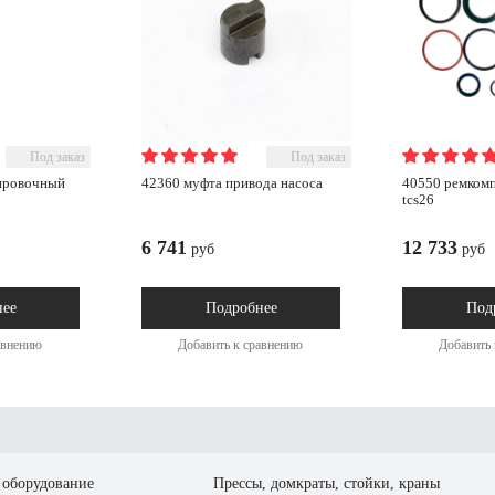
Под заказ
Под заказ
кировочный
42360 муфта привода насоса
40550 ремкомплект на цилиндр
tcs26
6 741
12 733
руб
руб
нее
Подробнее
Под
авнению
Добавить к сравнению
Добавить 
оборудование
Прессы, домкраты, стойки, краны