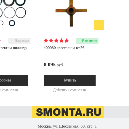
Под заказ
В наличии
400080 крестовина tcs26
400047 втулка металлическая на
вал
8 095
13 482
руб
робнее
Купить
к сравнению
Добавить к сравнению
Доба
Москва, ул. Шоссейная, 80, стр. 1