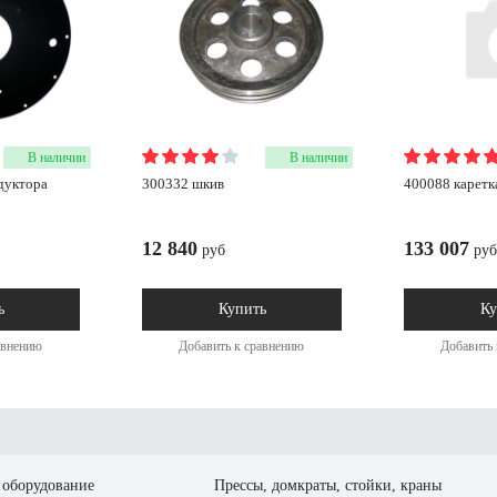
В наличии
В наличии
дуктора
300332 шкив
400088 каретк
12 840
133 007
руб
руб
ь
Купить
Ку
авнению
Добавить к сравнению
Добавить 
оборудование
Прессы, домкраты, стойки, краны