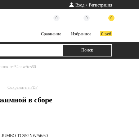
Вход
/
Регистрация
0
0
0
Cравнение
Избранное
0 руб
анок tcs52anw/tcs60
Сохранить в PDF
ажимной в сборе
am JUMBO TCS52NW/56/60