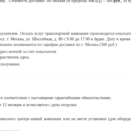
емя) . Стоимость доставки: по Москве (в пределах МКАД) – 500
руб.
, за 
окупателем.
Оплата
услуг транспортной компании
производится покупат
у: г. Москва, ул. Шоссейная, д. 80 с 9.00 до 17.00 в будни. Дату и вре
пании оплачивается по тарифам доставки по г. Москва (500 руб.)
спресс-почтой
за счет покупателя.
рассчитать
здесь
.
 получение.
е в соответствии с настоящими гарантийными обязательствами.
 12 месяцев и исчисляется с даты отгрузки.
рвисного центра нашей компании или на месте установки (для оборуд