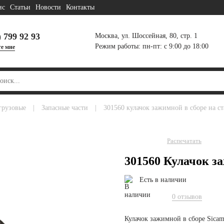
ис
Статьи
Новости
Контакты
) 799 92 93
Москва, ул. Шоссейная, 80, стр. 1
Режим работы: пн-пт: с 9:00 до 18:00
е мне
грузовые
|
запасные части
|
301560 кулачок зажимной в сборе на ст
Распечатать
301560 Кулачок з
Есть в наличии
0 отзывов
Кулачок зажимной в сборе Sic