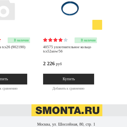
В наличии
В наличии
а tcs26 (902190)
40575 уплотнительное кольцо
01414 ремкомплект
tcs52anw/56
tcs26/52/5
2 226
1 070
руб
ру
пить
Купить
к сравнению
Добавить к сравнению
Доба
Москва, ул. Шоссейная, 80, стр. 1