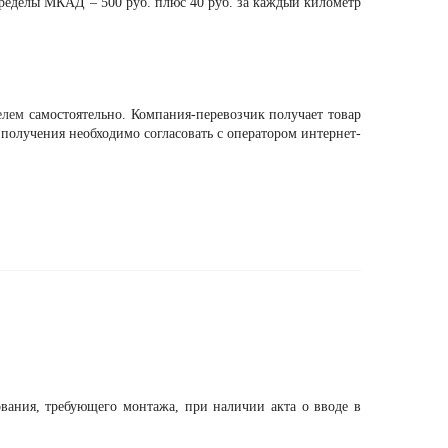
пределы МКАД – 500 руб. плюс 40 руб. за каждый километр
елем
самостоятельно. Компания-перевозчик получает товар
мя получения необходимо согласовать с оператором интернет-
ования, требующего монтажа, при наличии акта о вводе в