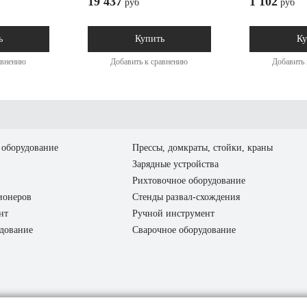
19 437
1 102
руб
руб
ь
Купить
Ку
авнению
Добавить к сравнению
Добавить 
оборудование
Прессы, домкраты, стойки, краны
Зарядные устройства
Рихтовочное оборудование
ионеров
Стенды развал-схождения
нт
Ручной инструмент
дование
Сварочное оборудование