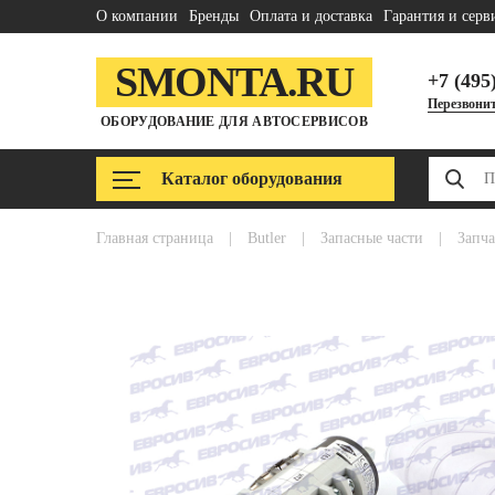
О компании
Бренды
Оплата и доставка
Гарантия и серв
SMONTA.RU
+7 (495
Перезвонит
ОБОРУДОВАНИЕ ДЛЯ АВТОСЕРВИСОВ
Каталог оборудования
главная страница
|
butler
|
запасные части
|
запч