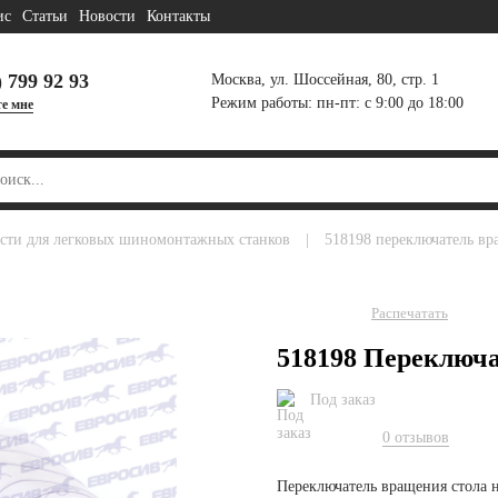
ис
Статьи
Новости
Контакты
) 799 92 93
Москва, ул. Шоссейная, 80, стр. 1
Режим работы: пн-пт: с 9:00 до 18:00
е мне
асти для легковых шиномонтажных станков
|
518198 переключатель вр
Распечатать
518198 Переключа
Под заказ
0 отзывов
Переключатель вращения стола