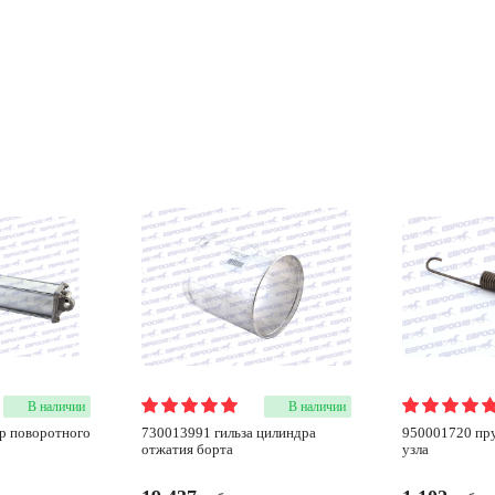
В наличии
В наличии
730013991 гильза цилиндра
950001720 пружина педального
отжатия борта
узла