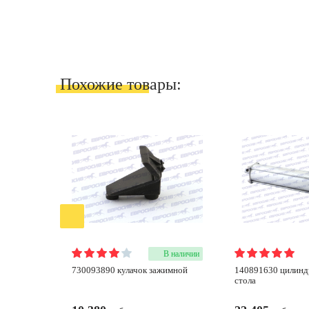
Похожие товары:
В наличии
730093890 кулачок зажимной
140891630 цилиндр поворотного
стола