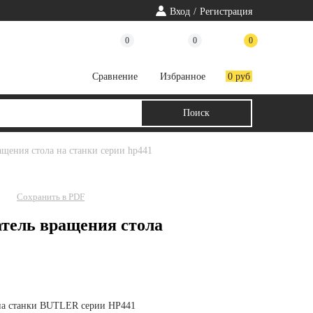
Вход
/
Регистрация
0
0
0
Cравнение
Избранное
0 руб
ащения стола на станки серии hp441
Сохранить в PDF
тель вращения стола
 на станки BUTLER серии HP441