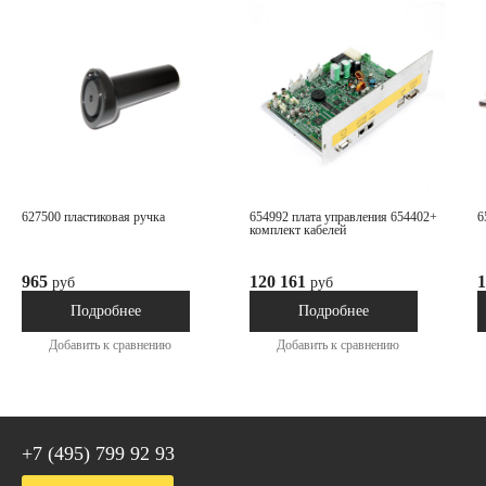
627500 пластиковая ручка
654992 плата управления 654402+
комплект кабелей
965
120 161
1
руб
руб
Под заказ
Под заказ
Подробнее
Подробнее
Добавить к сравнению
Добавить к сравнению
+7 (495) 799 92 93