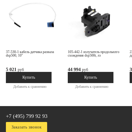
37-530-1 кабель датчика развала
105-442-1 излучатель продольнлго
223-56-2 кольцо тормоза вала
dsp500, 10"
схождения dsp500t, лз
д
5 021
44 994
3
руб
руб
В наличии
В наличии
Купить
Купить
Добавить к сравнению
Добавить к сравнению
+7 (495) 799 92 93
Заказать звонок