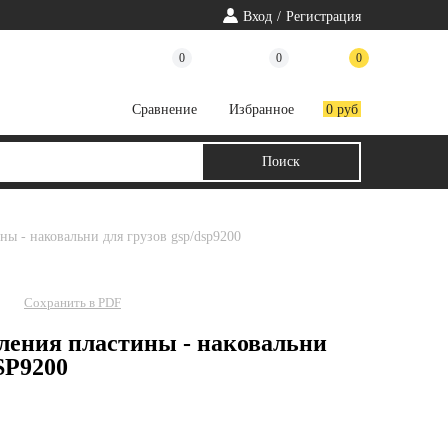
Вход
/
Регистрация
0
0
0
Cравнение
Избранное
0 руб
ины - наковальни для грузов gsp/dsp9200
Сохранить в PDF
пления пластины - наковальни
SP9200