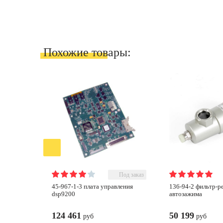
Похожие товары:
Под заказ
45-967-1-3 плата управления
136-94-2 фильтр-регулятор
dsp9200
автозажима
124 461
50 199
руб
руб