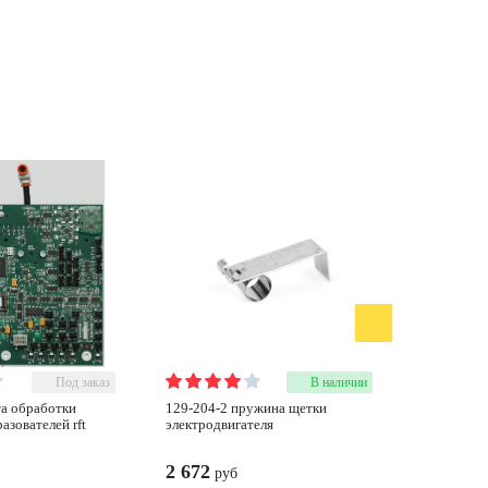
Под заказ
В наличии
129-204-2 пружина щетки
232-253-2 блок питания atx,
азователей rft
электродвигателя
150w
2 672
51 677
руб