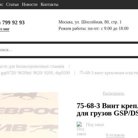
ис
Статьи
Новости
Контакты
) 799 92 93
Москва, ул. Шоссейная, 80, стр. 1
Режим работы: пн-пт: с 9:00 до 18:00
е мне
части для балансировочных станков
|
 gsp9720/ 9620hd/ 9620/ 9200, dsp9200
|
75-68-3 винт крепления пласт
Распечатать
75-68-3 Винт кре
для грузов GSP/D
Под заказ
0 отзывов