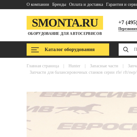
О компании
Бренды
Оплата и доставка
Гарантия и серв
SMONTA.RU
+7 (495
Перезвонит
ОБОРУДОВАНИЕ ДЛЯ АВТОСЕРВИСОВ
Каталог оборудования
главная страница
|
hunter
|
запасные части
|
зап
запчасти для балансировочных станков серии rfe/ rft/swp/