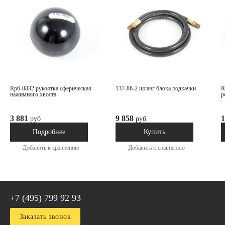
rp6-0832 рукоятка сферическая
137-86-2 шланг блока подкачки
rp6-1486 стакан фильтр-
нажимного хвоста
р
3 881
9 858
1
руб
руб
Под заказ
В наличии
Подробнее
Купить
Добавить к сравнению
Добавить к сравнению
+7 (495) 799 92 93
Заказать звонок