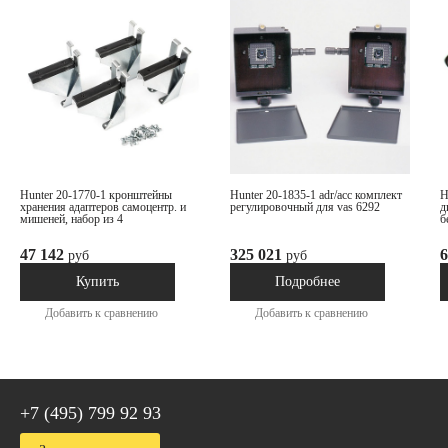
hunter 20-1770-1 кронштейны
hunter 20-1835-1 adr/acc комплект
hunter 146-55-1 пу
хранения адаптеров самоцентр. и
регулировочный для vas 6292
д
мишеней, набор из 4
б
47 142
325 021
6
руб
руб
В наличии
Под заказ
Купить
Подробнее
Добавить к сравнению
Добавить к сравнению
+7 (495) 799 92 93