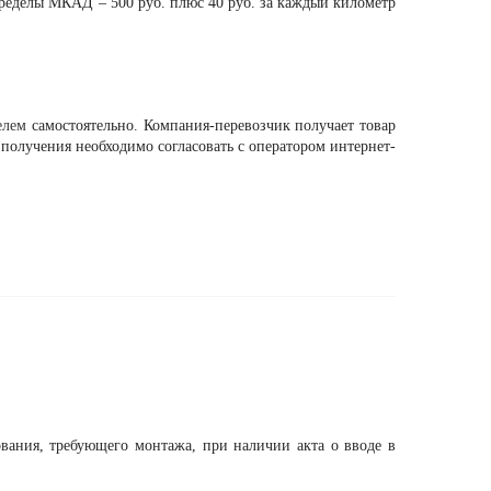
пределы МКАД – 500 руб. плюс 40 руб. за каждый километр
елем
самостоятельно. Компания-перевозчик получает товар
мя получения необходимо согласовать с оператором интернет-
ования, требующего монтажа, при наличии акта о вводе в