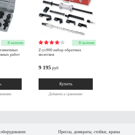
В наличии
В наличии
z-yc900 набор обратных
овных работ
молотков
9 195
руб
ь
Купить
авнению
Добавить к сравнению
оборудование
Прессы, домкраты, стойки, краны