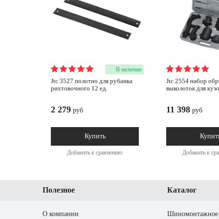
В наличии
jtc 3527 полотно для рубанка
jtc 2554 набор обрезиненных
рихтовочного 12 ед.
выколоток для куз
2 279
11 398
руб
руб
Купить
Купит
Добавить к сравнению
Добавить к ср
Полезное
Каталог
О компании
Шиномонтажное 