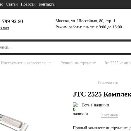
ис
Статьи
Новости
Контакты
) 799 92 93
Москва, ул. Шоссейная, 80, стр. 1
Режим работы: пн-пт: с 9:00 до 18:00
е мне
инструмент и аксессуары jtc
|
ручной инструмент
|
jtc 2525 комп
Распечатать
JTC 2525 Комплек
Есть в наличии
0 отзывов
Полный комплект инструмента д