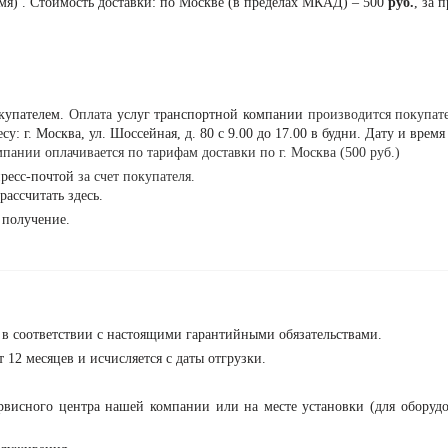
емя) . Стоимость доставки: по Москве (в пределах МКАД) – 500
руб.
, за 
окупателем.
Оплата
услуг транспортной компании
производится покупат
у: г. Москва, ул. Шоссейная, д. 80 с 9.00 до 17.00 в будни. Дату и вре
пании оплачивается по тарифам доставки по г. Москва (500 руб.)
спресс-почтой
за счет покупателя.
рассчитать
здесь
.
 получение.
е в соответствии с настоящими гарантийными обязательствами.
 12 месяцев и исчисляется с даты отгрузки.
рвисного центра нашей компании или на месте установки (для оборуд