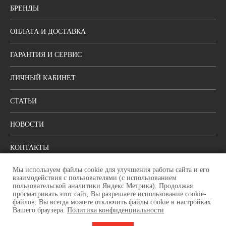
БРЕНДЫ
ОПЛАТА И ДОСТАВКА
ГАРАНТИЯ И СЕРВИС
ЛИЧНЫЙ КАБИНЕТ
СТАТЬИ
НОВОСТИ
КОНТАКТЫ
Мы используем файлы cookie для улучшения работы сайта и его
ПОЛИТИКА КОНФИДЕНЦИАЛЬНОСТИ
взаимодействия с пользователями (с использованием
пользовательской аналитики Яндекс Метрика). Продолжая
просматривать этот сайт, Вы разрешаете использование cookie-
Москва, ул. Шоссейная, 80, стр. 1
файлов. Вы всегда можете отключить файлы cookie в настройках
Режим работы: пн-пт: с 9:00 до 18:00
Вашего браузера.
Политика конфиденциальности