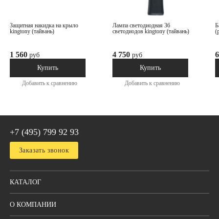
защитная накидка на крыло
лампа светодиодная 36
балонный ключ г-образный мастак
kingtony (тайвань)
светодиодов kingtony (тайвань)
(
1 560
4 750
6
руб
руб
В наличии
В наличии
Купить
Купить
Добавить к сравнению
Добавить к сравнению
+7 (495) 799 92 93
Заказать звонок
КАТАЛОГ
О КОМПАНИИ