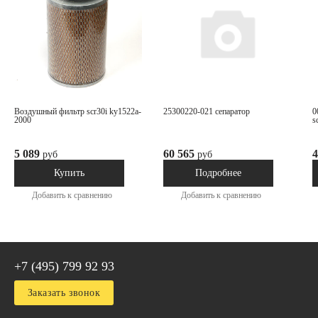
воздушный фильтр scr30i ky1522a-
25300220-021 сепаратор
0040001-001 комплект манжет к
2000
s
5 089
60 565
4
руб
руб
В наличии
Под заказ
Купить
Подробнее
Добавить к сравнению
Добавить к сравнению
+7 (495) 799 92 93
Заказать звонок