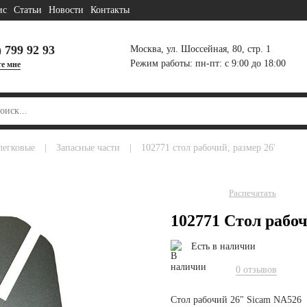
ис
Статьи
Новости
Контакты
) 799 92 93
Москва, ул. Шоссейная, 80, стр. 1
Режим работы: пн-пт: с 9:00 до 18:00
е мне
легковые
|
запасные части
|
102771 стол рабочий, размер 26'
Распечатать
102771 Стол рабо
Есть в наличии
0 отзывов
Стол рабочий 26" Sicam NA526