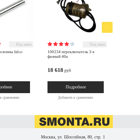
Под заказ
Под заказ
100234 переключатель 3-х
40902 глушитель пластиковый
фазный 40а
1/4"
18 618
700
руб
руб
робнее
Подробнее
к сравнению
Добавить к сравнению
Доба
Москва, ул. Шоссейная, 80, стр. 1