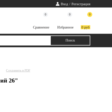
Вход
/
Регистрация
0
0
0
Cравнение
Избранное
0 руб
Сохранить в PDF
чий 26"