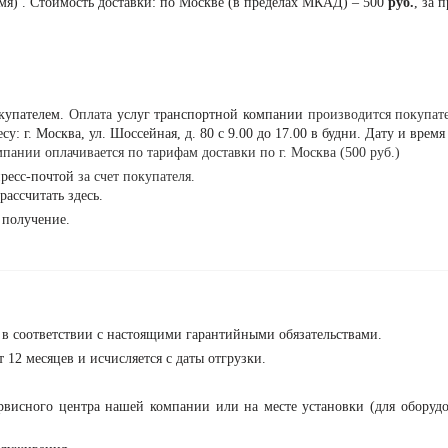
емя) . Стоимость доставки: по Москве (в пределах МКАД) – 500
руб.
, за 
окупателем.
Оплата
услуг транспортной компании
производится покупат
у: г. Москва, ул. Шоссейная, д. 80 с 9.00 до 17.00 в будни. Дату и вре
пании оплачивается по тарифам доставки по г. Москва (500 руб.)
спресс-почтой
за счет покупателя.
рассчитать
здесь
.
 получение.
е в соответствии с настоящими гарантийными обязательствами.
 12 месяцев и исчисляется с даты отгрузки.
рвисного центра нашей компании или на месте установки (для оборуд