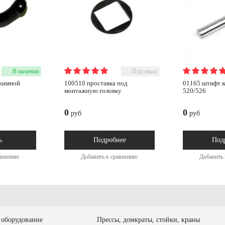
В наличии
Под заказ
100510 проставка под
01165 штифт колонны falco
монтажную головку
520/526
0
0
руб
руб
ь
Подробнее
Под
авнению
Добавить к сравнению
Добавить 
оборудование
Прессы, домкраты, стойки, краны