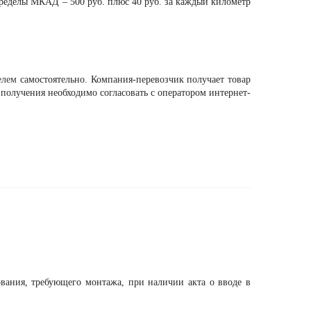
пределы МКАД – 500 руб. плюс 40 руб. за каждый километр
елем
самостоятельно. Компания-перевозчик получает товар
мя получения необходимо согласовать с оператором интернет-
ования, требующего монтажа, при наличии акта о вводе в