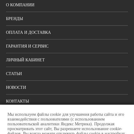
О КОМПАНИИ
БРЕНДЫ
ОПЛАТА И ДОСТАВКА
ГАРАНТИЯ И СЕРВИС
ЛИЧНЫЙ КАБИНЕТ
СТАТЬИ
НОВОСТИ
КОНТАКТЫ
Мы используем файлы cookie для улучшения работы сайта и его
ПОЛИТИКА КОНФИДЕНЦИАЛЬНОСТИ
взаимодействия с пользователями (с использованием
пользовательской аналитики Яндекс Метрика). Продолжая
просматривать этот сайт, Вы разрешаете использование cookie-
Москва, ул. Шоссейная, 80, стр. 1
файлов. Вы всегда можете отключить файлы cookie в настройках