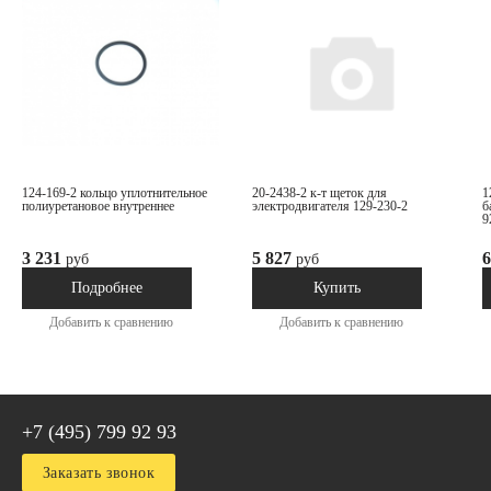
124-169-2 кольцо уплотнительное
20-2438-2 к-т щеток для
129-230-2 электродвигатель
полиуретановое внутреннее
электродвигателя 129-230-2
б
9
3 231
5 827
6
руб
руб
Под заказ
В наличии
Подробнее
Купить
Добавить к сравнению
Добавить к сравнению
+7 (495) 799 92 93
Заказать звонок