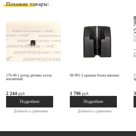
Похожие товары:
176-49-1 ротор датчика холла
69-991-2 крышка блока накачки
216-43-2 кронштейн крепления
магнитный
п
2 244
1 796
3
руб
руб
Под заказ
Под заказ
Подробнее
Подробнее
Добавить к сравнению
Добавить к сравнению