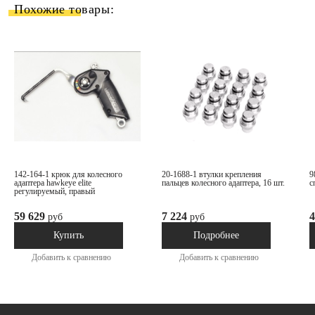
Похожие товары:
142-164-1 крюк для колесного
20-1688-1 втулки крепления
98-357-2 пружина bmw/mb
адаптера hawkeye elite
пальцев колесного адаптера, 16 шт.
с
регулируемый, правый
59 629
7 224
4
руб
руб
В наличии
Под заказ
Купить
Подробнее
Добавить к сравнению
Добавить к сравнению