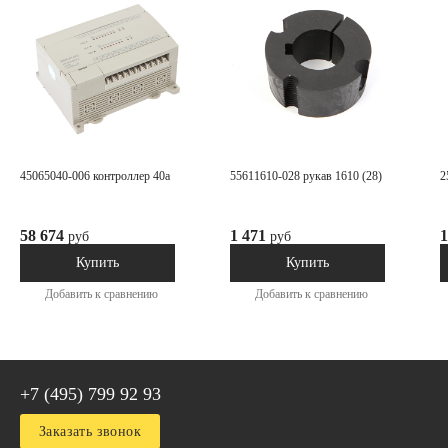
45065040-006 контроллер 40а
55611610-028 рукав 1610 (28)
58 674
1 471
1
руб
руб
В наличии
В наличии
Купить
Купить
Добавить к сравнению
Добавить к сравнению
+7 (495) 799 92 93
Заказать звонок