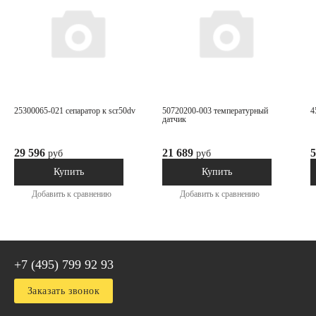
25300065-021 сепаратор к scr50dv
50720200-003 температурный
датчик
29 596
21 689
5
руб
руб
В наличии
В наличии
Купить
Купить
Добавить к сравнению
Добавить к сравнению
+7 (495) 799 92 93
Заказать звонок