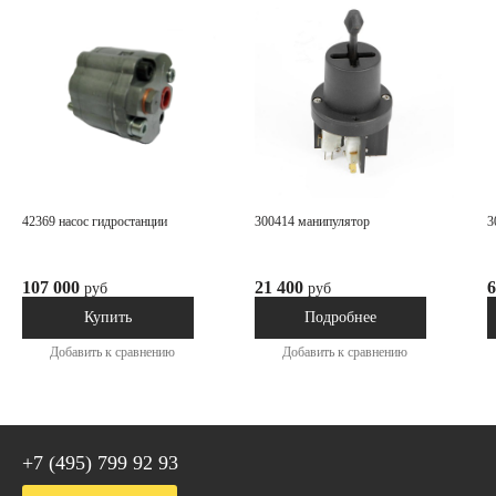
42369 насос гидростанции
300414 манипулятор
107 000
21 400
6
руб
руб
В наличии
Под заказ
Купить
Подробнее
Добавить к сравнению
Добавить к сравнению
+7 (495) 799 92 93